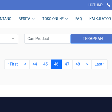
HOTLINE:
ENTANG
BERITA
TOKO ONLINE
FAQ
KALKULATOR
TERAPKAN
‹ First
<
44
45
46
47
48
>
Last ›