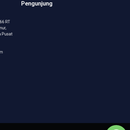
Pengunjung
.66 RT
mur,
a Pusat
om