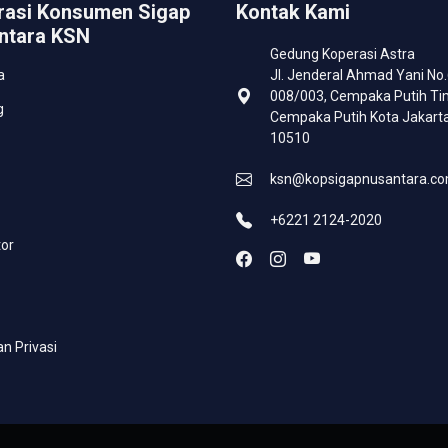
rasi Konsumen Sigap
Kontak Kami
ntara KSN
Gedung Koperasi Astra
a
Jl. Jenderal Ahmad Yani No
008/003, Cempaka Putih Ti
g
Cempaka Putih Kota Jakart
10510
ksn@kopsigapnusantara.c
+6221 2124-2020
tor
an Privasi